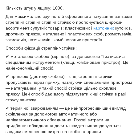
Кількість штук у ящику: 1000.
Для максимально зручного й ефективного пакування вантажів
стреппінг стріпінг стріпінг стрічкою пропонується широкий
асортимент супутніх товарів: пластикових і
картонних
куточків,
дротяних пряжок, металевих і пластикових скоб, розмотувачів,
затискачів, натяжників і комбінованих пристроїв.
Способи фіксації стреппінг-стрічки:
✔ металевою скобою (скріпою), за допомогою її затискача
спеціальним інструментом (клещі, комбіновані пристрої). Це
найекономніший спосіб.
✔ пряжкою (дротову скобою) - кінці стреппінг стрічки
пропускають через пряжку, натягуючи спеціальним пристроєм
— натягувачем, у такий спосіб стрічка щільно охоплює
пряжку. Цей спосіб дає змогу підтягувати кінці стрічки в разі
струсу вантажу.
✔ термічної зварюванням — це найпрогресивніший вигляд
скріплення за допомогою автоматичного або
напівавтоматичного обладнання. Розові витрати на
придбання обладнання досить швидко виправдовуються
завдяки зменшенню витрат на скоби та пряжки.