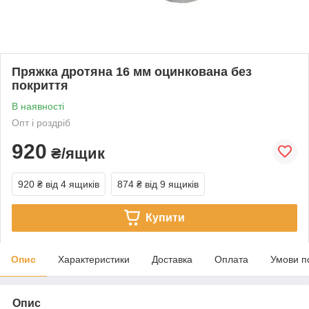
Пряжка дротяна 16 мм оцинкована без
покриття
В наявності
Опт і роздріб
920
₴/ящик
920 ₴
від 4 ящиків
874 ₴
від 9 ящиків
Купити
Опис
Характеристики
Доставка
Оплата
Умови п
Опис