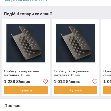
Подібні товари компанії
Скоба упаковувальна
Скоба упаковувальна
Пряж
металева 19 мм
металева 13 мм
оци
1 288
1 012
1 0
₴/ящик
₴/ящик
Купити
Купити
Про нас