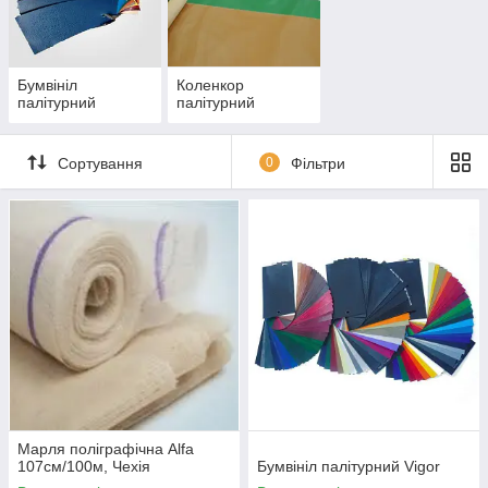
палітурних кришок.
Бумвініл
Коленкор
палітурний
палітурний
Сортування
0
Фільтри
Марля поліграфічна Alfa
107см/100м, Чехія
Бумвініл палітурний Vigor