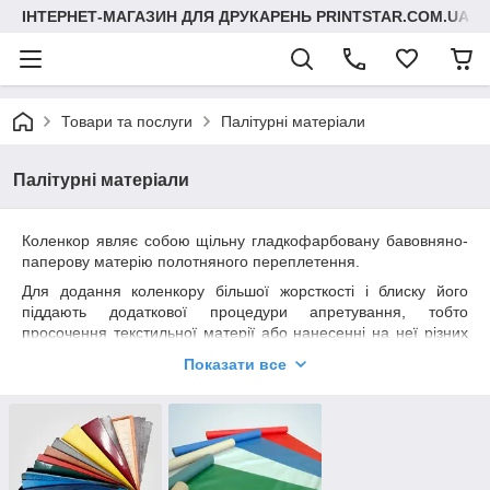
ІНТЕРНЕТ-МАГАЗИН ДЛЯ ДРУКАРЕНЬ PRINTSTAR.COM.UA
Товари та послуги
Палітурні матеріали
Палітурні матеріали
Коленкор являє собою щільну гладкофарбовану бавовняно-
паперову матерію полотняного переплетення.
Для додання коленкору більшої жорсткості і блиску його
піддають додаткової процедури апретування, тобто
просочення текстильної матерії або нанесенні на неї різних
речовин — аппретов (клей, крохмаль, синтетичні смоли...).
Показати все
Саме це і гарантує коленкору його міцність, несминаемость,
вогнестійкість, безусадочность та інші позитивні властивості.
Коленкор – це якісний палітурний матеріал на тканинній
основі, покритої спеціальним крохмалі-каоліновий кулею з
пігментом. Коленкор незамінний при обробці корінців книг та
архівних документів (справ), а також при оформленні