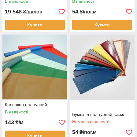
В наявності
В наявності
19 548
54
₴/рулон
₴/пог.м
Купити
Купити
Коленкор палітурний
В наявності
Бумвініл палітурний Іскож
143
Немає в наявності
₴/м
54
₴/пог.м
Купити