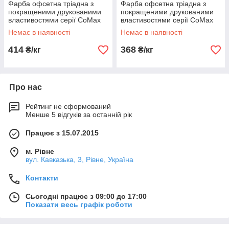
Фарба офсетна тріадна з
Фарба офсетна тріадна з
покращеними друкованими
покращеними друкованими
властивостями серії CoMax
властивостями серії CoMax
(EU) 2,5 кг
(EU) 20 кг
Немає в наявності
Немає в наявності
414
368
₴/кг
₴/кг
Про нас
Рейтинг не сформований
Менше 5 відгуків за останній рік
Працює з 15.07.2015
м. Рівне
вул. Кавказька, 3, Рівне, Україна
Контакти
Сьогодні працює з 09:00 до 17:00
Показати весь графік роботи