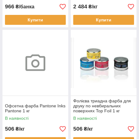
966
2 484
₴/банка
₴/кг
Купити
Купити
Фолієва триадна фарба для
Офсетна фарба Pantone Inks
друку по невбиральних
Pantone 1 кг
поверхнях Top Foil 1 кг
В наявності
В наявності
506
506
₴/кг
₴/кг