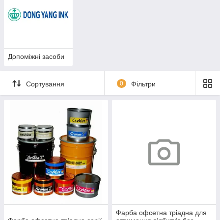
Допоміжні засоби
Сортування
0
Фільтри
Фарба офсетна тріадна для