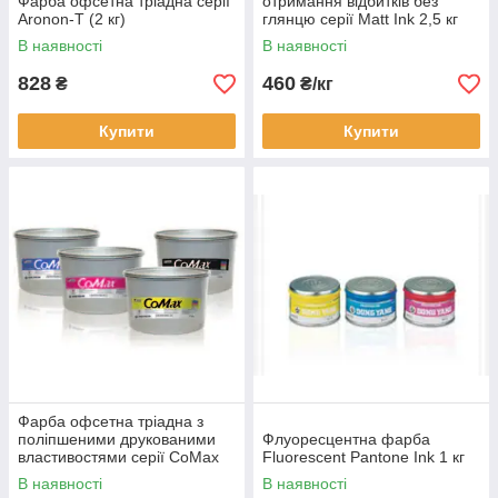
Фарба офсетна тріадна серії
отримання відбитків без
Aronon-T (2 кг)
глянцю серії Matt Ink 2,5 кг
В наявності
В наявності
828
460
₴
₴/кг
Купити
Купити
Фарба офсетна тріадна з
поліпшеними друкованими
Флуоресцентна фарба
властивостями серії CoMax
Fluorescent Pantone Ink 1 кг
EU (2 кг)
В наявності
В наявності