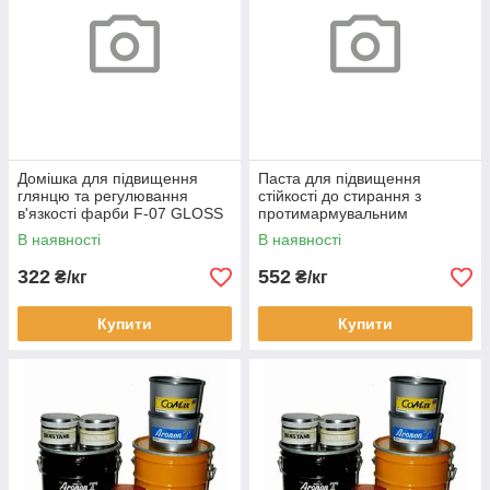
Домішка для підвищення
Паста для підвищення
глянцю та регулювання
стійкості до стирання з
в'язкості фарби F-07 GLOSS
протимармувальним
VARNISH 1 кг
ефектом Wax Compound 1 кг
В наявності
В наявності
322
552
₴/кг
₴/кг
Купити
Купити