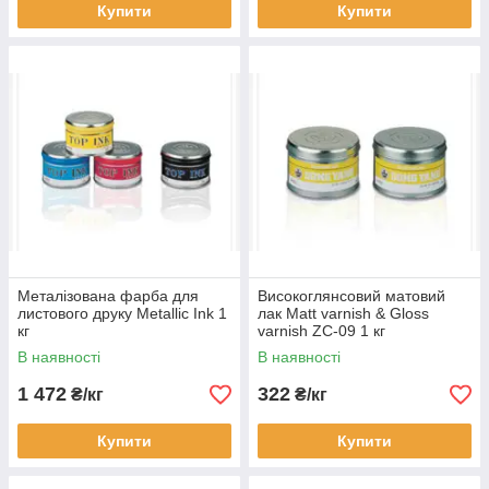
Купити
Купити
Металізована фарба для
Високоглянсовий матовий
листового друку Metallic Ink 1
лак Matt varnish & Gloss
кг
varnish ZC-09 1 кг
В наявності
В наявності
1 472
322
₴/кг
₴/кг
Купити
Купити