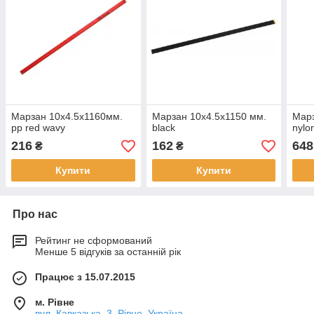
Марзан 10х4.5х1160мм.
Марзан 10х4.5х1150 мм.
Марз
pp red wavy
black
nylo
216
162
648
₴
₴
Купити
Купити
Про нас
Рейтинг не сформований
Менше 5 відгуків за останній рік
Працює з 15.07.2015
м. Рівне
вул. Кавказька, 3, Рівне, Україна