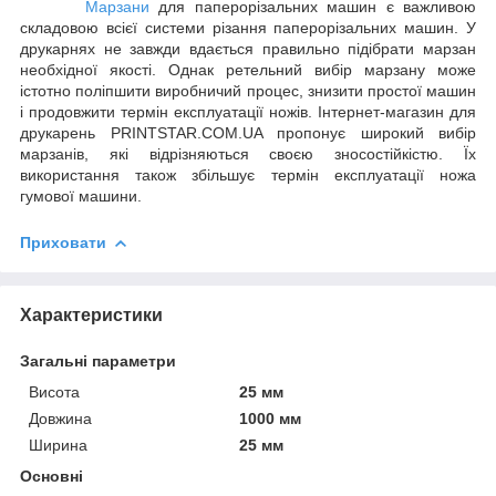
Марзани
для паперорізальних машин є важливою
складовою всієї системи різання паперорізальних машин. У
друкарнях не завжди вдається правильно підібрати марзан
необхідної якості. Однак ретельний вибір марзану може
істотно поліпшити виробничий процес, знизити простої машин
і продовжити термін експлуатації ножів. Інтернет-магазин для
друкарень PRINTSTAR.COM.UA пропонує широкий вибір
марзанів, які відрізняються своєю зносостійкістю. Їх
використання також збільшує термін експлуатації ножа
гумової машини.
Приховати
Характеристики
Загальні параметри
Висота
25 мм
Довжина
1000 мм
Ширина
25 мм
Основні