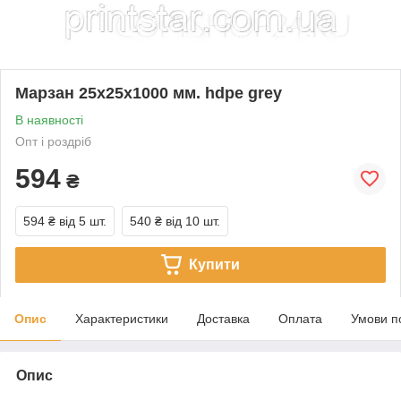
Марзан 25х25х1000 мм. hdpe grey
В наявності
Опт і роздріб
594
₴
594 ₴
від 5 шт.
540 ₴
від 10 шт.
Купити
Опис
Характеристики
Доставка
Оплата
Умови п
Опис