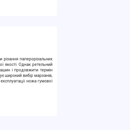
и різання паперорізальних
ї якості. Однак ретельний
машин і продовжити термін
ує широкий вибір марзанів,
 експлуатації ножа гумової