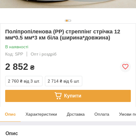
Поліпропіленова (РР) стреппінг стрічка 12
мм*0.5 мм*3 км біла (ширина*довжина)
В наявності
Код: SPP
Опт і роздріб
2 852
₴
2 760 ₴
від 3 шт.
2 714 ₴
від 6 шт.
Купити
Опис
Характеристики
Доставка
Оплата
Умови п
Опис