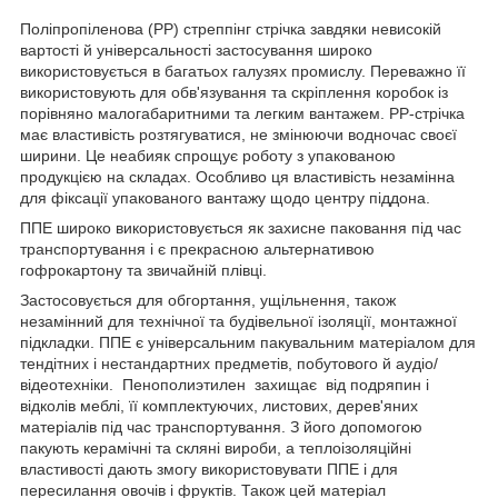
Поліпропіленова (РР) стреппінг стрічка завдяки невисокій
вартості й універсальності застосування широко
використовується в багатьох галузях промислу. Переважно її
використовують для обв'язування та скріплення коробок із
порівняно малогабаритними та легким вантажем. РР-стрічка
має властивість розтягуватися, не змінюючи водночас своєї
ширини. Це неабияк спрощує роботу з упакованою
продукцією на складах. Особливо ця властивість незамінна
для фіксації упакованого вантажу щодо центру піддона.
ППЕ широко використовується як захисне паковання під час
транспортування і є прекрасною альтернативою
гофрокартону та звичайній плівці.
Застосовується для обгортання, ущільнення, також
незамінний для технічної та будівельної ізоляції, монтажної
підкладки. ППЕ є універсальним пакувальним матеріалом для
тендітних і нестандартних предметів, побутового й аудіо/
відеотехніки. Пенополиэтилен захищає від подряпин і
відколів меблі, її комплектуючих, листових, дерев'яних
матеріалів під час транспортування. З його допомогою
пакують керамічні та скляні вироби, а теплоізоляційні
властивості дають змогу використовувати ППЕ і для
пересилання овочів і фруктів. Також цей матеріал