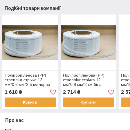
Подібні товари компанії
Поліпропіленова (РР)
Поліпропіленова (РР)
Полі
стреппінг стрічка 12
стреппінг стрічка 12
стре
мм*0.6 мм*2.5 км чорна
мм*0.8 мм*2 км біла
мм*2
(ширина*довжина)
(ширина*довжина)
(шир
1 610
2 714
2 5
₴
₴
Купити
Купити
Про нас