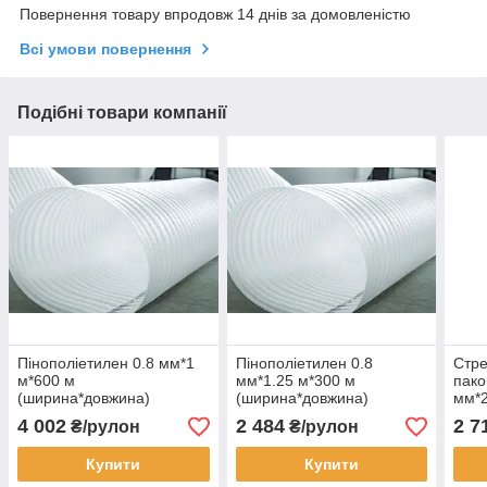
Повернення товару впродовж 14 днів за домовленістю
Всі умови повернення
Подібні товари компанії
Пінополіетилен 0.8 мм*1
Пінополіетилен 0.8
Стре
м*600 м
мм*1.25 м*300 м
пако
(ширина*довжина)
(ширина*довжина)
мм*
(шир
4 002
2 484
2 7
₴/рулон
₴/рулон
Купити
Купити