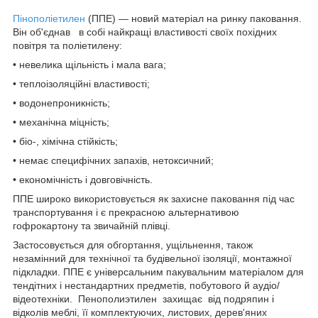
Пінополіетилен
(ППЕ) — новий матеріал на ринку паковання.
Він об'єднав в собі найкращі властивості своїх похідних
повітря та поліетилену:
• невелика щільність і мала вага;
• теплоізоляційні властивості;
• водонепроникність;
• механічна міцність;
• біо-, хімічна стійкість;
• немає специфічних запахів, нетоксичний;
• економічність і довговічність.
ППЕ широко використовується як захисне паковання під час
транспортування і є прекрасною альтернативою
гофрокартону та звичайній плівці.
Застосовується для обгортання, ущільнення, також
незамінний для технічної та будівельної ізоляції, монтажної
підкладки. ППЕ є універсальним пакувальним матеріалом для
тендітних і нестандартних предметів, побутового й аудіо/
відеотехніки. Пенополиэтилен захищає від подряпин і
відколів меблі, її комплектуючих, листових, дерев'яних