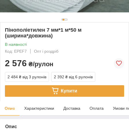
Пінополіетилен 7 мм*1 м*50 м
(ширина*довжина)
В наявності
Код: EPEF7
Опт і роздріб
2 576
₴/рулон
2 484 ₴
від 3 рулонів
2 392 ₴
від 6 рулонів
Купити
Опис
Характеристики
Доставка
Оплата
Умови п
Опис