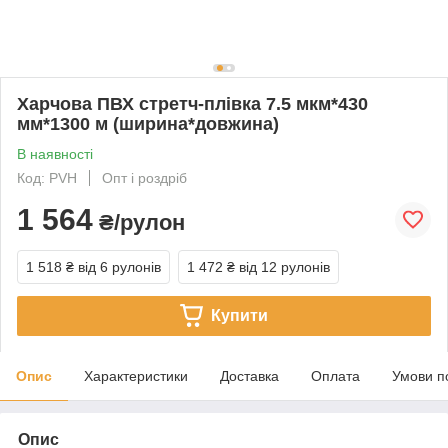
Харчова ПВХ стретч-плівка 7.5 мкм*430
мм*1300 м (ширина*довжина)
В наявності
Код: PVH
Опт і роздріб
1 564
₴/рулон
1 518 ₴
від 6 рулонів
1 472 ₴
від 12 рулонів
Купити
Опис
Характеристики
Доставка
Оплата
Умови п
Опис