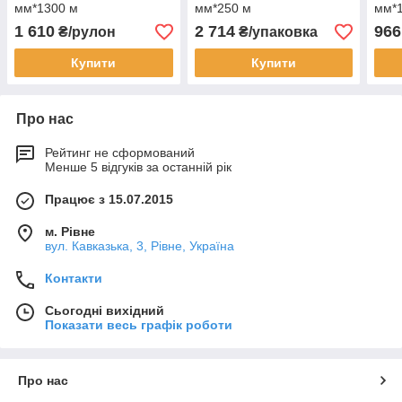
мм*1300 м
мм*250 м
мм*
(ширина*довжина)
(ширина*довжина)
(шир
1 610
2 714
966
₴/рулон
₴/упаковка
Купити
Купити
Про нас
Рейтинг не сформований
Менше 5 відгуків за останній рік
Працює з 15.07.2015
м. Рівне
вул. Кавказька, 3, Рівне, Україна
Контакти
Сьогодні вихідний
Показати весь графік роботи
Про нас