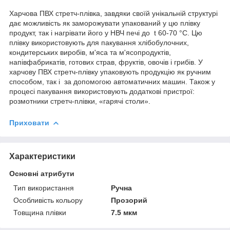
Харчова ПВХ стретч-плівка, завдяки своїй унікальній структурі
дає можливість як заморожувати упакований у цю плівку
продукт, так і нагрівати його у НВЧ печі до t 60-70 °C. Цю
плівку використовують для пакування хлібобулочних,
кондитерських виробів, м'яса та м'ясопродуктів,
напівфабрикатів, готових страв, фруктів, овочів і грибів. У
харчову ПВХ стретч-плівку упаковують продукцію як ручним
способом, так і за допомогою автоматичних машин. Також у
процесі пакування використовують додаткові пристрої:
розмотники стретч-плівки, «гарячі столи».
Приховати
Характеристики
Основні атрибути
Тип використання
Ручна
Особливість кольору
Прозорий
Товщина плівки
7.5 мкм