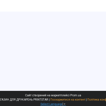
Сайт створений на маркетплейсі
Prom.ua
ІНТЕРНЕТ-МАГАЗИН ДЛЯ ДРУКАРЕНЬ PRINTSTAR |
Поскаржитися на контент
|
Політика кон
Select Language
▼