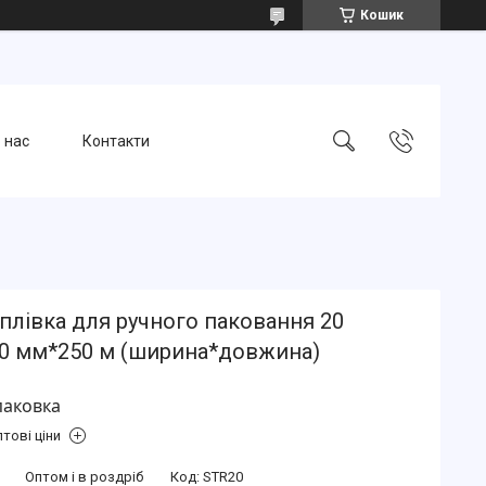
Кошик
 нас
Контакти
плівка для ручного паковання 20
0 мм*250 м (ширина*довжина)
паковка
тові ціни
Оптом і в роздріб
Код:
STR20