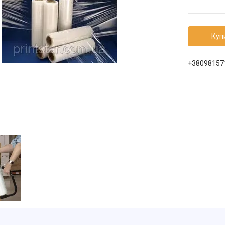
Куп
+38098157