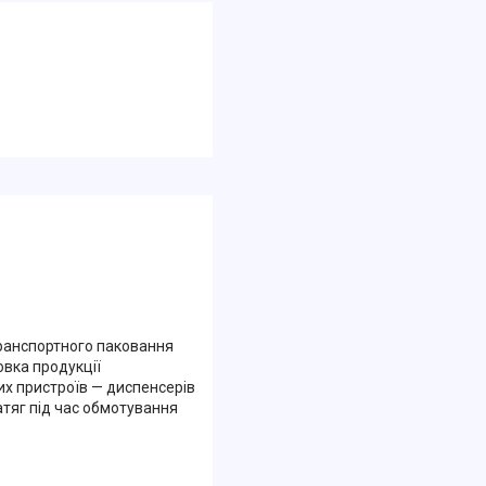
транспортного паковання
овка продукції
их пристроїв — диспенсерів
атяг під час обмотування