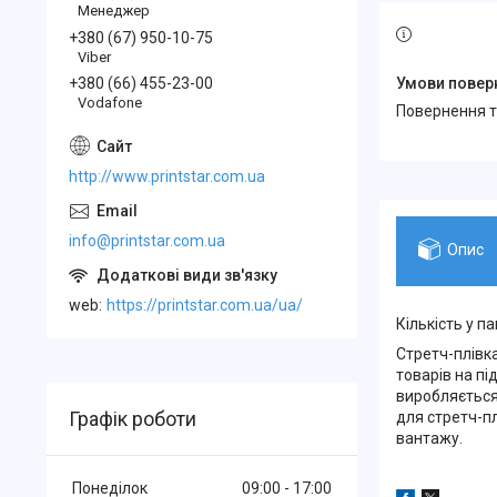
Менеджер
+380 (67) 950-10-75
Viber
+380 (66) 455-23-00
Vodafone
повернення 
http://www.printstar.com.ua
info@printstar.com.ua
Опис
web
https://printstar.com.ua/ua/
Кількість у па
Стретч-плівк
товарів на пі
виробляється
Графік роботи
для стретч-пл
вантажу.
Понеділок
09:00
17:00