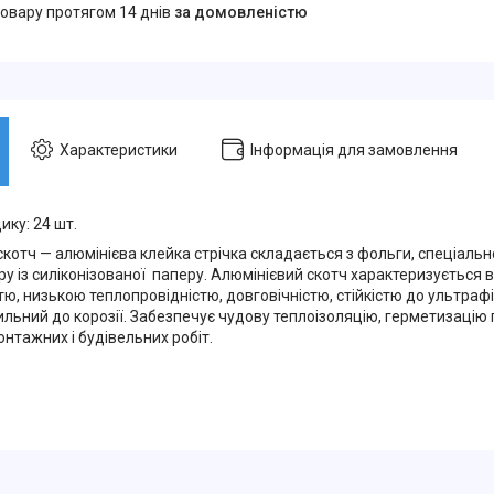
товару протягом 14 днів
за домовленістю
Характеристики
Інформація для замовлення
ику: 24 шт.
скотч — алюмінієва клейка стрічка складається з фольги, спеціаль
у із силіконізованої паперу. Алюмінієвий скотч характеризується 
тю, низькою теплопровідністю, довговічністю, стійкістю до ультраф
ильний до корозії. Забезпечує чудову теплоізоляцію, герметизацію
онтажних і будівельних робіт.