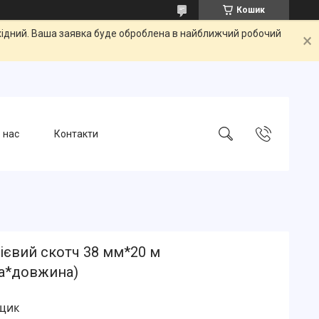
Кошик
ихідний. Ваша заявка буде оброблена в найближчий робочий
 нас
Контакти
ієвий скотч 38 мм*20 м
а*довжина)
ящик