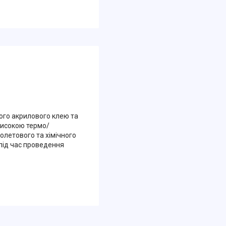
ного акрилового клею та
високою термо/
іолетового та хімічного
 під час проведення