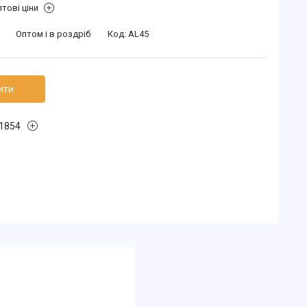
тові ціни
Оптом і в роздріб
Код:
AL45
ити
1854