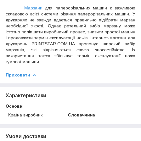
Марзани
для паперорізальних машин є важливою
складовою всієї системи різання паперорізальних машин. У
друкарнях не завжди вдається правильно підібрати марзан
необхідної якості. Однак ретельний вибір марзану може
істотно поліпшити виробничий процес, знизити простої машин
і продовжити термін експлуатації ножів. Інтернет-магазин для
друкарень PRINTSTAR.COM.UA пропонує широкий вибір
марзанів, які відрізняються своєю зносостійкістю. Їх
використання також збільшує термін експлуатації ножа
гумової машини.
Приховати
Характеристики
Основні
Країна виробник
Словаччина
Умови доставки