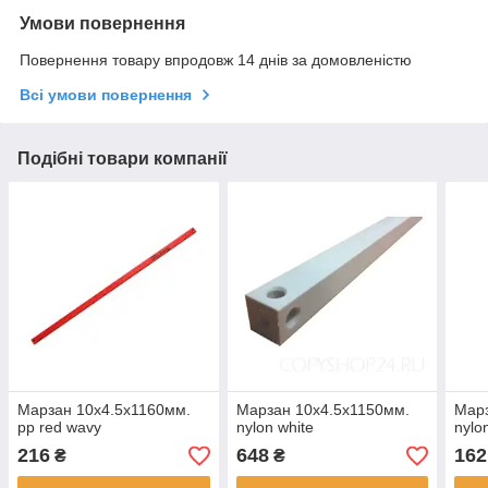
Умови повернення
Повернення товару впродовж 14 днів за домовленістю
Всі умови повернення
Подібні товари компанії
Марзан 10х4.5х1160мм.
Марзан 10х4.5х1150мм.
Мар
pp red wavy
nylon white
nylo
216
648
162
₴
₴