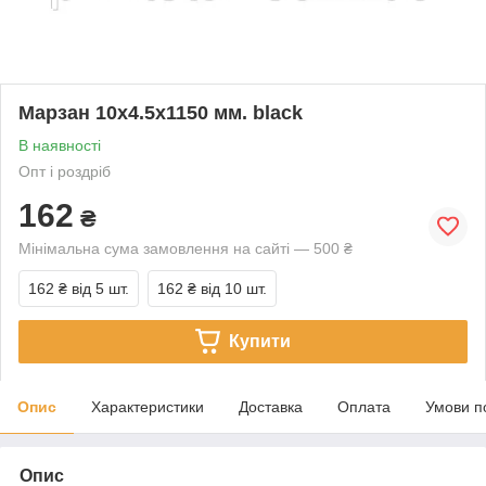
Марзан 10х4.5х1150 мм. black
В наявності
Опт і роздріб
162
₴
Мінімальна сума замовлення на сайті — 500 ₴
162 ₴
від 5 шт.
162 ₴
від 10 шт.
Купити
Опис
Характеристики
Доставка
Оплата
Умови п
Опис