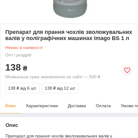
Препарат для прання чохлів зволожувальних
валів у поліграфічних машинах Imago BS 1 л
Немає в наявності
Опт і роздріб
138
₴
Мінімальна сума замовлення на сайті — 500 ₴
138 ₴
від 6 шт.
138 ₴
від 12 шт.
Опис
Характеристики
Доставка
Оплата
Умови п
Опис
Препарат для прання чохлів зволожувальних валів у