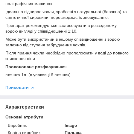
поліграфічних машинах.
Ідеально відпирає чохли, зроблені з натуральної (бавовна) та
синтетичної сировини, перешкоджає їх зношуванню.
Препарат рекомендується застосовувати в розведеному
водою вигляді у співвідношенні 1:10.
Може бути використаний в іншому співвідношенні з водою
залежно від ступеня забруднення чохлів.
Після прання чохли необхідно прополоскати у воді до повного
зникнення піни.
Пропоноване розфасування:
пляшка 1л. (в упаковці 6 пляшок)
Приховати
Характеристики
Основні атрибути
Виробник
Imago
Країна виробник
Польща