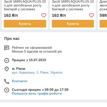
Засіб VARN AQUA PLUS 20
Засіб VARN AQUA PLUS 10
Домі
л для запобігання росту
л для запобігання росту
звол
бактерій у системах
бактерій у системах
розч
автоматичного змивання
автоматичного змивання
162
162
598
₴/л
₴/л
Купити
Купити
Про нас
Рейтинг не сформований
Менше 5 відгуків за останній рік
Працює з 15.07.2015
м. Рівне
вул. Кавказька, 3, Рівне, Україна
Контакти
Сьогодні працює з 09:00 до 17:00
Показати весь графік роботи