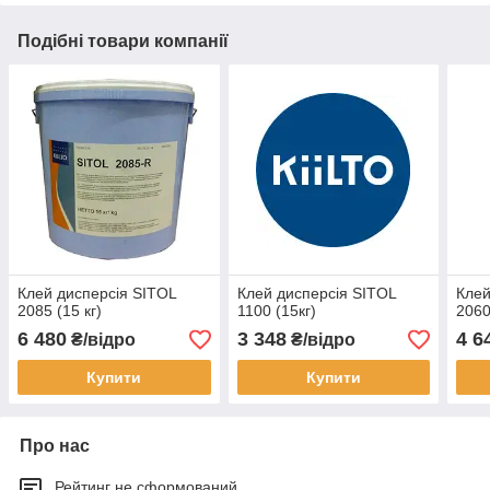
Подібні товари компанії
Клей дисперсія SITOL
Клей дисперсія SITOL
Клей
2085 (15 кг)
1100 (15кг)
2060
6 480
3 348
4 6
₴/відро
₴/відро
Купити
Купити
Про нас
Рейтинг не сформований