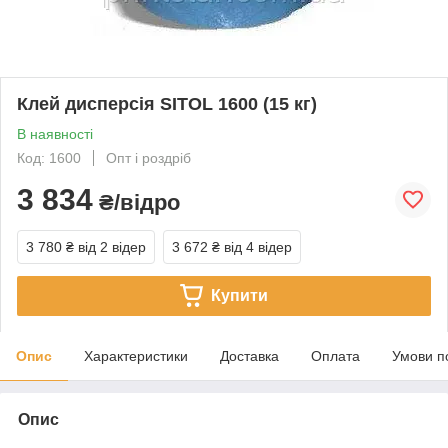
Клей дисперсія SITOL 1600 (15 кг)
В наявності
Код: 1600
Опт і роздріб
3 834
₴/відро
3 780 ₴
від 2 відер
3 672 ₴
від 4 відер
Купити
Опис
Характеристики
Доставка
Оплата
Умови п
Опис