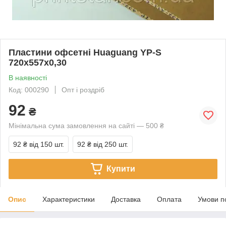
Пластини офсетні Huaguang YP-S
720x557x0,30
В наявності
Код: 000290
Опт і роздріб
92
₴
Мінімальна сума замовлення на сайті — 500 ₴
92 ₴
від 150 шт.
92 ₴
від 250 шт.
Купити
Опис
Характеристики
Доставка
Оплата
Умови п