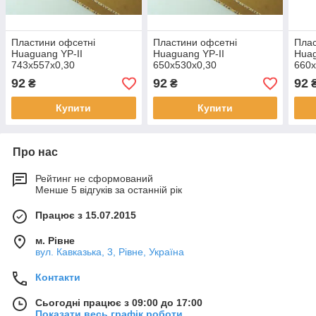
Пластини офсетні
Пластини офсетні
Плас
Huaguang YP-II
Huaguang YP-II
Huag
743x557x0,30
650x530x0,30
660x
92
92
92
₴
₴
Купити
Купити
Про нас
Рейтинг не сформований
Менше 5 відгуків за останній рік
Працює з 15.07.2015
м. Рівне
вул. Кавказька, 3, Рівне, Україна
Контакти
Сьогодні працює з 09:00 до 17:00
Показати весь графік роботи