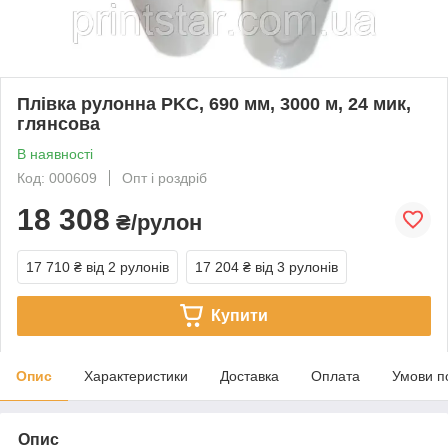
Плівка рулонна PKC, 690 мм, 3000 м, 24 мик,
глянсова
В наявності
Код: 000609
Опт і роздріб
18 308
₴/рулон
17 710 ₴
від 2 рулонів
17 204 ₴
від 3 рулонів
Купити
Опис
Характеристики
Доставка
Оплата
Умови п
Опис