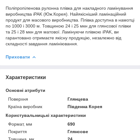
Поліпропіленова рулонна плівка для накладного ламінування
виробництва iPAK (Юж.Корея). Найякісніший ламінаційний
продукт для масового виробництва. Плівка доступна в намотці
по 1000 і 3000 м. Товщиною 24 і 25 мкн для глянсової плівки
та 25 і 28 мкн для матової. Ламінуючи плівкою iPAK, ви
гарантовано отримаєте якісну продукцію, незалежно від
складності завдання ламініювання.
Приховати
Характеристики
Основні атрибути
Поверхня
Глянцева
Країна виробник
Південна Корея
Користувальницькі характеристики
Формат, мм
690
Покриття
Глянсове
Товщина, мк.
24