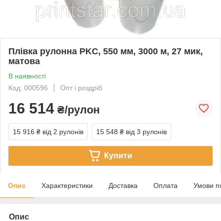
Плівка рулонна PKC, 550 мм, 3000 м, 27 мик,
матова
В наявності
Код: 000596
Опт і роздріб
16 514
₴/рулон
15 916 ₴
від 2 рулонів
15 548 ₴
від 3 рулонів
Купити
Опис
Характеристики
Доставка
Оплата
Умови п
Опис