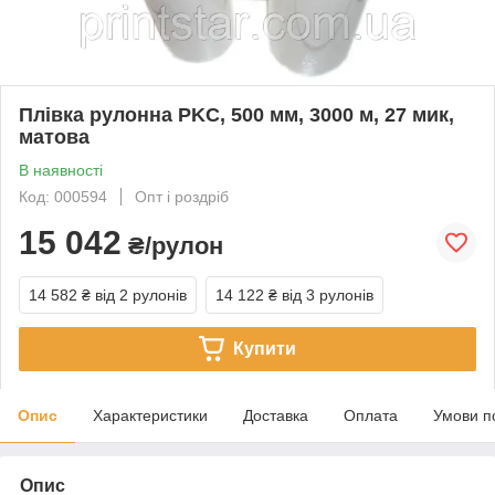
Плівка рулонна PKC, 500 мм, 3000 м, 27 мик,
матова
В наявності
Код: 000594
Опт і роздріб
15 042
₴/рулон
14 582 ₴
від 2 рулонів
14 122 ₴
від 3 рулонів
Купити
Опис
Характеристики
Доставка
Оплата
Умови п
Опис