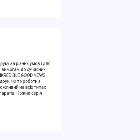
ку за різних умов і для
м вимогам до сучасних
ї!NKREDIBLE GOOD NEWS
рук, чи то роботи з
ожливий на всіх типах
паратів. Кожна серія