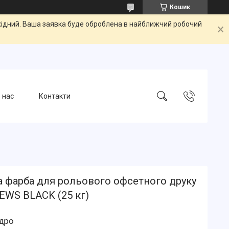
Кошик
ихідний. Ваша заявка буде оброблена в найближчий робочий
 нас
Контакти
а фарба для рольового офсетного друку
EWS BLACK (25 кг)
ідро