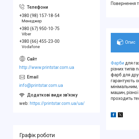
повернення 
+380 (98) 157-18-54
Менеджер
+380 (67) 950-10-75
Viber
+380 (66) 455-23-00
Опис
Vodafone
Фарби
для га
http://www.printstar.com.ua
різних типів
фарб для дру
гарантують оп
info@printstar.com.ua
мінімальним,
машин, різної
проходить тес
web
https://printstar.com.ua/ua/
Графік роботи