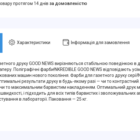
товару протягом 14 днів
за домовленістю
Характеристики
Інформація для замовлення
зетного друку GOOD NEWS вирізняються стабільною поведінкою в дру
 паперу. Поліграфічні фарби!NKREDIBLE GOOD NEWS відповідають усі
кованих машин нового покоління. Фарби для газетного друку сері
тимальні результати друку в будь-якому разі — чи то контрастний д
 чи то максимальним барвистим накладенням. Оптимальний друк м
 швидкості, і підходить для всіх типів барвистих і зволожувальних а
тування в лабораторії. Паковання — 25 кг.