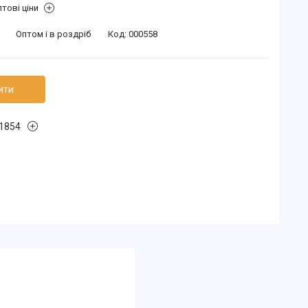
тові ціни
Оптом і в роздріб
Код:
000558
ити
1854