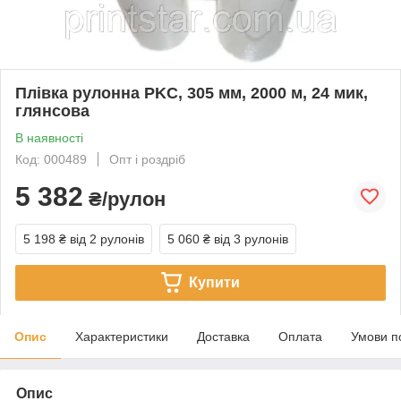
Плівка рулонна PKC, 305 мм, 2000 м, 24 мик,
глянсова
В наявності
Код: 000489
Опт і роздріб
5 382
₴/рулон
5 198 ₴
від 2 рулонів
5 060 ₴
від 3 рулонів
Купити
Опис
Характеристики
Доставка
Оплата
Умови п
Опис