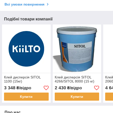
Всі умови повернення
Подібні товари компанії
Клей дисперсія SITOL
Клей дисперсія SITOL
Клей
1100 (15кг)
4266/SITOL 8000 (15 кг)
2060
3 348
2 430
4 6
₴/відро
₴/відро
Купити
Купити
Про нас