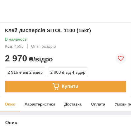
Клей дисперсія SITOL 1100 (15кг)
В наявності
Код: 4698
Опт і роздріб
2 970
₴/відро
2 916 ₴
від 2 відер
2 808 ₴
від 4 відер
Купити
Опис
Характеристики
Доставка
Оплата
Умови п
Опис