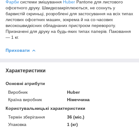
Фарби
системи змішування
Huber
Pantone для листового
офсетного друку. Швидкозакріплюються, не сохнуть у
барвистій скриньці, розроблені для застосування на всіх типах
листових офсетних машин, зокрема й на со-часових
високошвидкісних обладнаних пристроєм перевороту.
Призначені для друку на будь-яких типах паперів. Паковання
— 1 кг.
Приховати
Характеристики
Основні атрибути
Виробник
Huber
Країна виробник
Німеччина
Користувальницькі характеристики
Термін зберігання
36 (міс.)
Упаковка
1 (кг)