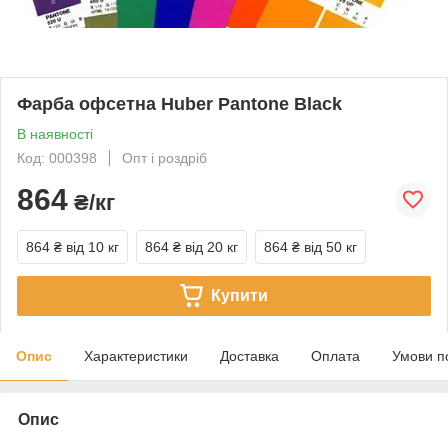
Фарба офсетна Huber Pantone Black
В наявності
Код: 000398
Опт і роздріб
864
₴/кг
864 ₴
від 10 кг
864 ₴
від 20 кг
864 ₴
від 50 кг
Купити
Опис
Характеристики
Доставка
Оплата
Умови п
Опис