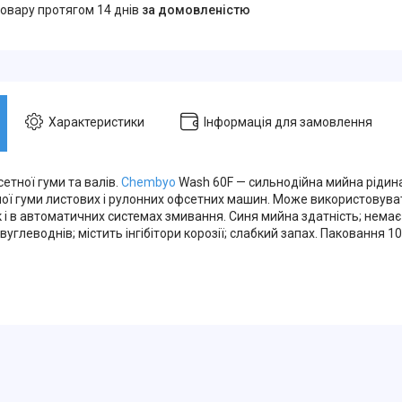
товару протягом 14 днів
за домовленістю
Характеристики
Інформація для замовлення
етної гуми та валів.
Chembyo
Wash 60F — сильнодійна мийна рідин
тної гуми листових і рулонних офсетних машин. Може використовува
 і в автоматичних системах змивання. Синя мийна здатність; немає
углеводнів; містить інгібітори корозії; слабкий запах. Паковання 10