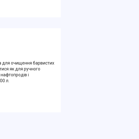
а для очищення барвистих
тися як для ручного
 нафтопродів і
00 л.