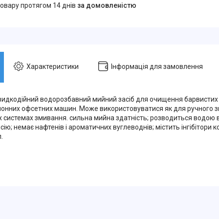
товару протягом 14 днів
за домовленістю
Характеристики
Інформація для замовлення
идкодійний водорозбавний мийний засіб для очищення барвистих в
улонних офсетних машин. Може використовуватися як для ручного зм
 системах змивання. сильна мийна здатність; розводиться водою в 
ію; немає нафтенів і ароматичних вуглеводнів; містить інгібітори ко
.