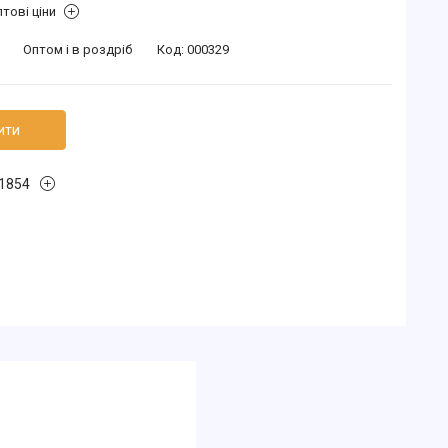
тові ціни
Оптом і в роздріб
Код:
000329
ити
1854