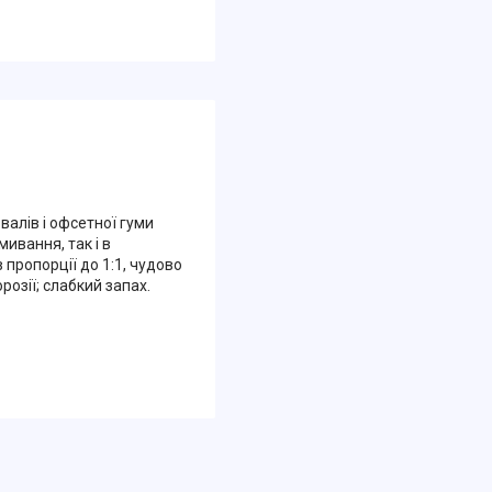
алів і офсетної гуми
ивання, так і в
пропорції до 1:1, чудово
розії; слабкий запах.