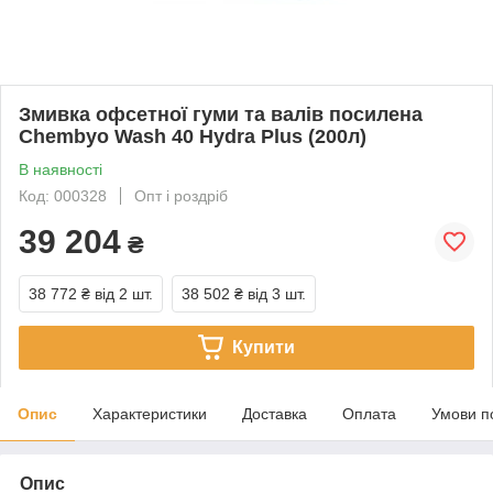
Змивка офсетної гуми та валів посилена
Chembyo Wash 40 Hydra Plus (200л)
В наявності
Код: 000328
Опт і роздріб
39 204
₴
38 772 ₴
від 2 шт.
38 502 ₴
від 3 шт.
Купити
Опис
Характеристики
Доставка
Оплата
Умови п
Опис