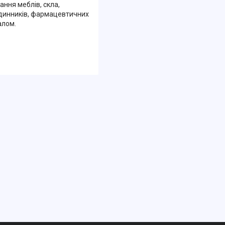
ання меблів, скла,
годинників, фармацевтичних
алом.