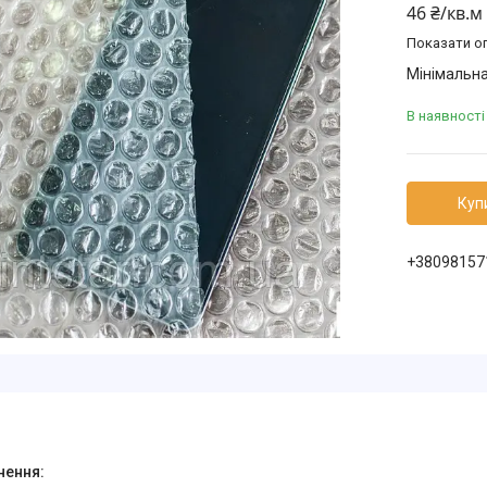
46 ₴/кв.м
Показати оп
Мінімальна
В наявності
Куп
+38098157