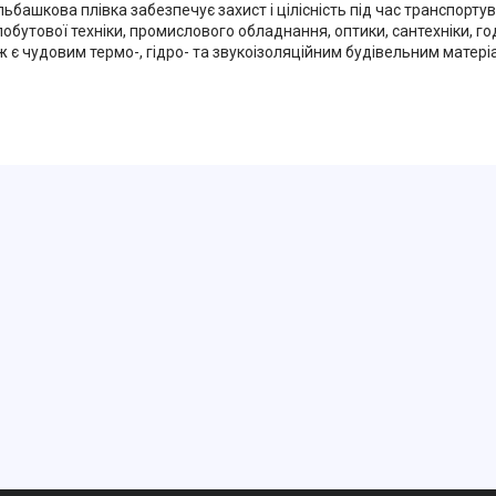
ьбашкова плівка забезпечує захист і цілісність під час транспортув
побутової техніки, промислового обладнання, оптики, сантехніки, 
ж є чудовим термо-, гідро- та звукоізоляційним будівельним матері