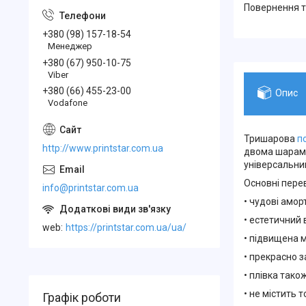
повернення 
+380 (98) 157-18-54
Менеджер
+380 (67) 950-10-75
Viber
+380 (66) 455-23-00
Опис
Vodafone
Тришарова
п
http://www.printstar.com.ua
двома шарами
універсальни
Основні пере
info@printstar.com.ua
• чудові амор
• естетичний 
web
https://printstar.com.ua/ua/
• підвищена м
• прекрасно з
• плівка тако
• не містить 
Графік роботи