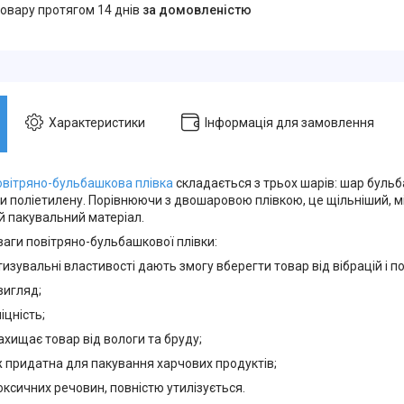
товару протягом 14 днів
за домовленістю
Характеристики
Інформація для замовлення
овітряно-бульбашкова плівка
складається з трьох шарів: шар буль
 поліетилену. Порівнюючи з двошаровою плівкою, це щільніший, міц
й пакувальний матеріал.
ваги повітряно-бульбашкової плівки:
тизувальні властивості дають змогу вберегти товар від вібрацій і 
вигляд;
іцність;
ахищає товар від вологи та бруду;
ж придатна для пакування харчових продуктів;
токсичних речовин, повністю утилізується.