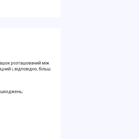
башок розташований між
ний і, відповідно, більш
пошкоджень;