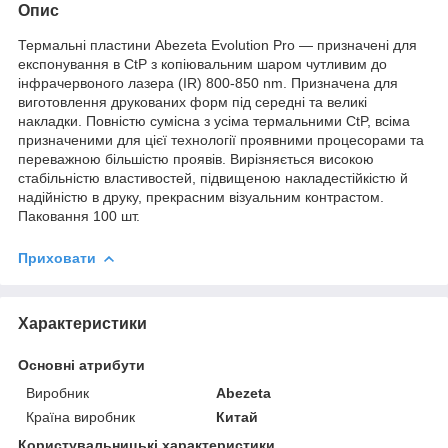
Опис
Термальні пластини Abezeta Evolution Pro — призначені для
експонування в CtP з копіювальним шаром чутливим до
інфрачервоного лазера (IR) 800-850 nm. Призначена для
виготовлення друкованих форм під середні та великі
накладки. Повністю сумісна з усіма термальними CtP, всіма
призначеними для цієї технології проявними процесорами та
переважною більшістю проявів. Вирізняється високою
стабільністю властивостей, підвищеною накладестійкістю й
надійністю в друку, прекрасним візуальним контрастом.
Паковання 100 шт.
Приховати
Характеристики
Основні атрибути
Виробник
Abezeta
Країна виробник
Китай
Користувальницькі характеристики