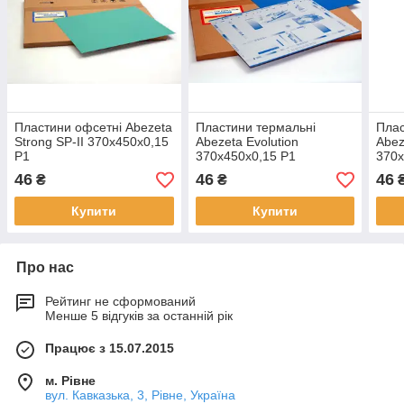
Пластини офсетні Abezeta
Пластини термальні
Плас
Strong SP-II 370x450x0,15
Abezeta Evolution
Abez
P1
370x450x0,15 P1
370x
46
46
46
₴
₴
Купити
Купити
Про нас
Рейтинг не сформований
Менше 5 відгуків за останній рік
Працює з 15.07.2015
м. Рівне
вул. Кавказька, 3, Рівне, Україна