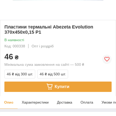
Пластини термальні Abezeta Evolution
370x450x0,15 P1
В наявності
Код: 000338
Опт і роздріб
46
₴
Мінімальна сума замовлення на сайті — 500 ₴
46 ₴
від 300 шт.
46 ₴
від 500 шт.
Купити
Опис
Характеристики
Доставка
Оплата
Умови п