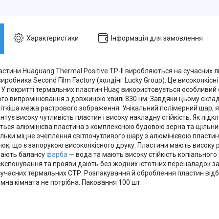
Характеристики
Інформація для замовлення
стини Huaguang Thermal Positive TP-II виробляються на сучасних л
иробника Second Film Factory (холдінг Lucky Group). Це високоякісн
 У покритті термальних пластин Huag використовується особливий 
го випромінювання з довжиною хвилі 830 нм. Завдяки цьому склад
іткіша межа растрового зображення. Унікальний полімерний шар, я
антує високу чутливість пластин і високу накладну стійкість. Як підкл
ться алюмінієва пластина з комплексною будовою зерна та щільн
ільки міцне зчеплення світлочутливого шару з алюмінієвою пластин
ок, що є запорукою високоякісного друку. Пластини мають високу р
гають балансу
фарба
— вода та мають високу стійкість копіального 
експонування та прояви дають без жодних істотних переналадок за
 сучасних термальних СТР. Розпакування й оброблення пластин від
емна кімната не потрібна. Паковання 100 шт.