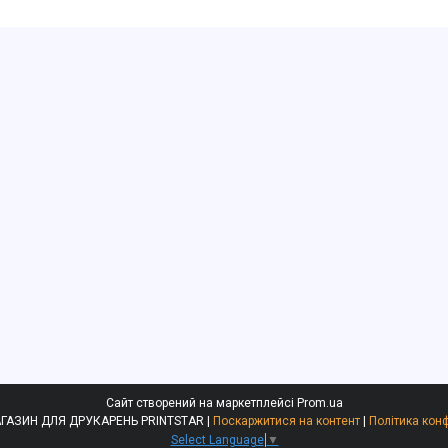
Сайт створений на маркетплейсі
Prom.ua
ІНТЕРНЕТ-МАГАЗИН ДЛЯ ДРУКАРЕНЬ PRINTSTAR |
Поскаржитися на контент
|
Політика кон
Select Language
▼