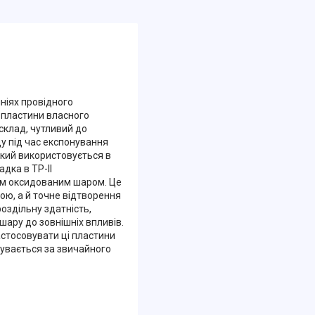
ініях провідного
і пластини власного
склад, чутливий до
у під час експонування
кий використовується в
адка в ТР-II
им оксидованим шаром. Це
ою, а й точне відтворення
оздільну здатність,
шару до зовнішніх впливів.
стосовувати ці пластини
бувається за звичайного