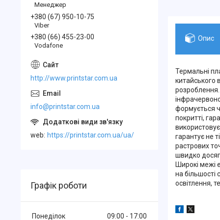
Менеджер
+380 (67) 950-10-75
Viber
+380 (66) 455-23-00
Опис
Vodafone
Термальні пла
http://www.printstar.com.ua
китайського в
розроблення.
інфрачервоно
info@printstar.com.ua
формується ч
покритті, гар
використовує
web
https://printstar.com.ua/ua/
гарантує не т
растрових точ
швидко дося
Широкі межі 
на більшості
освітлення, т
Графік роботи
Понеділок
09:00
17:00