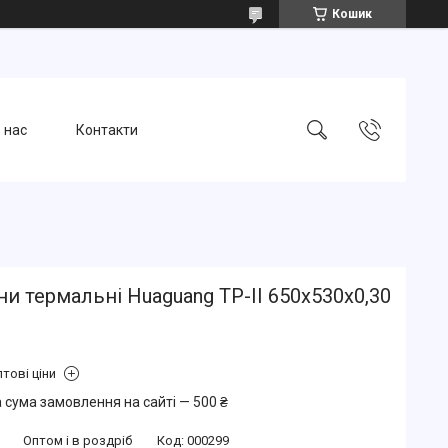
Кошик
 нас
Контакти
и термальні Huaguang TP-II 650x530x0,30
тові ціни
 сума замовлення на сайті — 500 ₴
Оптом і в роздріб
Код:
000299