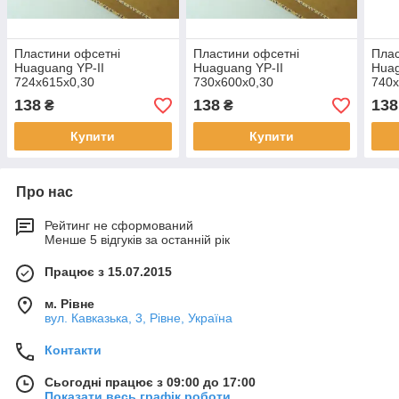
Пластини офсетні
Пластини офсетні
Плас
Huaguang YP-II
Huaguang YP-II
Huag
724x615x0,30
730x600x0,30
740x
138
138
138
₴
₴
Купити
Купити
Про нас
Рейтинг не сформований
Менше 5 відгуків за останній рік
Працює з 15.07.2015
м. Рівне
вул. Кавказька, 3, Рівне, Україна
Контакти
Сьогодні працює з 09:00 до 17:00
Показати весь графік роботи