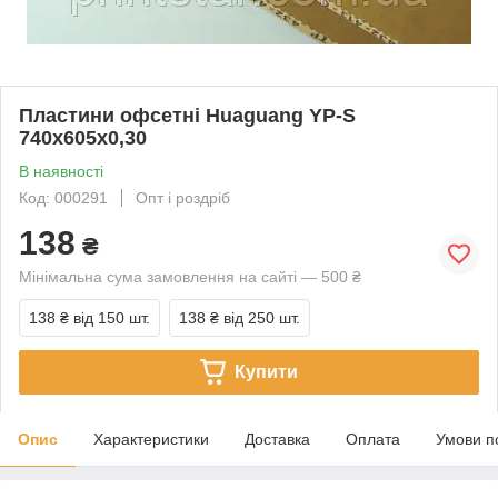
Пластини офсетні Huaguang YP-S
740x605x0,30
В наявності
Код: 000291
Опт і роздріб
138
₴
Мінімальна сума замовлення на сайті — 500 ₴
138 ₴
від 150 шт.
138 ₴
від 250 шт.
Купити
Опис
Характеристики
Доставка
Оплата
Умови п