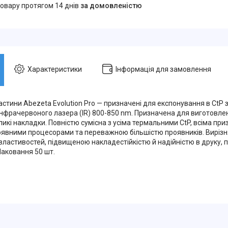
товару протягом 14 днів
за домовленістю
Характеристики
Інформація для замовлення
астини Abezeta Evolution Pro — призначені для експонування в CtP
інфрачервоного лазера (IR) 800-850 nm. Призначена для виготовле
ликі накладки. Повністю сумісна з усіма термальними CtP, всіма при
роявними процесорами та переважною більшістю проявників. Виріз
 властивостей, підвищеною накладестійкістю й надійністю в друку,
Паковання 50 шт.