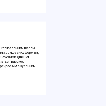
 з копіювальним шаром
ння друкованих форм під
значеними для цієї
няється високою
 прекрасним візуальним