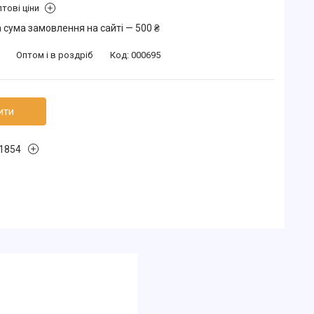
тові ціни
 сума замовлення на сайті — 500 ₴
Оптом і в роздріб
Код:
000695
ити
1854