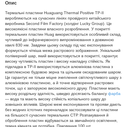
Опис
Термальні пластини Huaguang Thermal Positive TP-II
виробляються на сучасних лініях провідного китайського
виробника Second Film Factory (холдінг Lucky Group). Це
високоякісні пластини власного розроблення. У покритті
термальних пластин Huag використовується особливий склад,
чутливий до інфрачервоного випромінювання з довжиною
хвилі 830 нм. Завдяки цьому складу під час експонування
формується чіткіша межа растрового зображення. Унікальний
полімерний шар, який використовується в покритті, гарантує
високу чутливість пластин і високу накладну стійкість. Як
підкладка в ТР-II використовується алюмінієва пластина з
комплексною будовою зерна та щільним оксидованим шаром.
Це гарантує не тільки міцне зчеплення світлочутливого шару з
алюмінієвою пластиною, а й точне відтворення растрових
точок, що є запорукою високоякісного друку. Пластини мають
високу роздільну здатність, швидко досягають балансу
фарба
— вода та мають високу стійкість копіального шару до
зовнішніх впливів. Широкі межі експонування та прояви дають
без жодних істотних переналадок застосовувати ці пластини
на більшості сучасних термальних СТР. Розпакування й
оброблення пластин відбувається за звичайного освітлення,
темна кімната не потрібна. Паковання 100 шт.