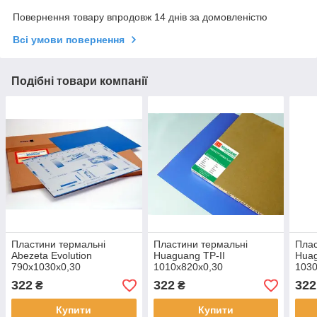
Повернення товару впродовж 14 днів за домовленістю
Всі умови повернення
Подібні товари компанії
Пластини термальні
Пластини термальні
Плас
Abezeta Evolution
Huaguang ТР-II
Huag
790x1030x0,30
1010x820x0,30
1030
322
322
322
₴
₴
Купити
Купити