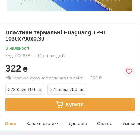
Пластини термальні Huaguang ТР-II
1030x790x0,30
В наявності
Код: 000658
Опт і роздріб
322
₴
Мінімальна сума замовлення на сайті — 500 ₴
322 ₴
від 150 шт.
276 ₴
від 250 шт.
Купити
Опис
Характеристики
Доставка
Оплата
Умови п