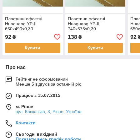
Пластини офсетні
Пластини офсетні
Плас
Huaguang YP-II
Huaguang YP-II
Huag
660x490x0,30
740x575x0,30
650x
92
138
92
₴
₴
Купити
Купити
Про нас
Рейтинг не сформований
Менше 5 відгуків за останній рік
Працює з 15.07.2015
м. Рівне
вул. Кавказька, 3, Рівне, Україна
Контакти
Сьогодні вихідний
Показати весь графік роботи