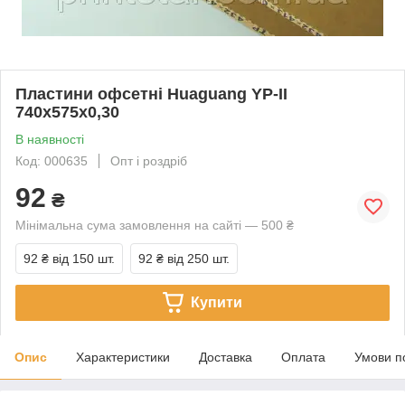
Пластини офсетні Huaguang YP-II
740x575x0,30
В наявності
Код: 000635
Опт і роздріб
92
₴
Мінімальна сума замовлення на сайті — 500 ₴
92 ₴
від 150 шт.
92 ₴
від 250 шт.
Купити
Опис
Характеристики
Доставка
Оплата
Умови п